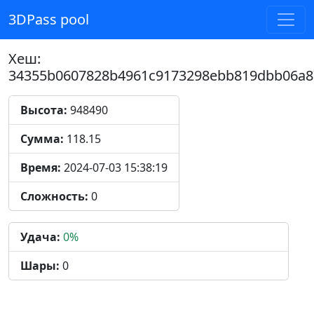
3DPass pool
Хеш:
34355b0607828b4961c9173298ebb819dbb06a8
Высота:
948490
Сумма:
118.15
Время:
2024-07-03 15:38:19
Сложность:
0
Удача:
0%
Шары:
0