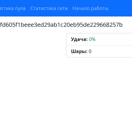
истика пула
Статистика сети
Начало работы
afd605f1beee3ed29ab1c20eb95de229668257b
Удача:
0%
Шары:
0