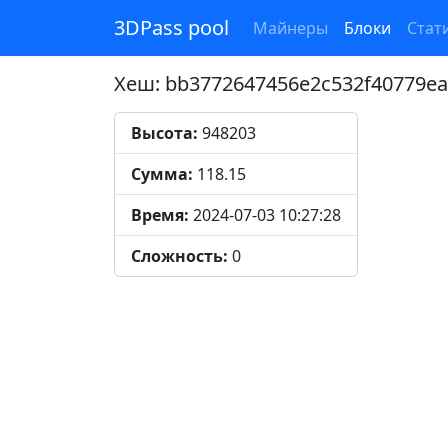
3DPass pool
Майнеры
Блоки
Стат
Хеш: bb3772647456e2c532f40779e
Высота:
948203
Сумма:
118.15
Время:
2024-07-03 10:27:28
Сложность:
0