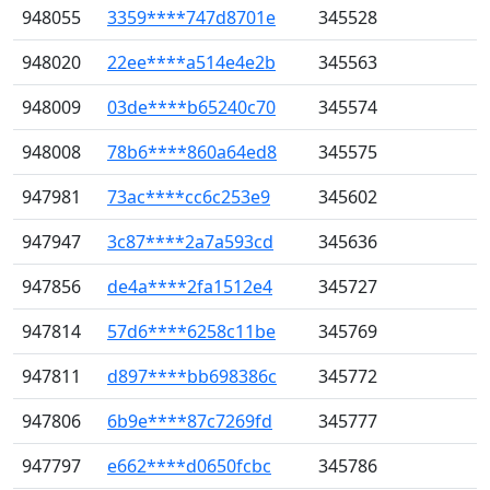
948055
3359****747d8701e
345528
948020
22ee****a514e4e2b
345563
948009
03de****b65240c70
345574
948008
78b6****860a64ed8
345575
947981
73ac****cc6c253e9
345602
947947
3c87****2a7a593cd
345636
947856
de4a****2fa1512e4
345727
947814
57d6****6258c11be
345769
947811
d897****bb698386c
345772
947806
6b9e****87c7269fd
345777
947797
e662****d0650fcbc
345786