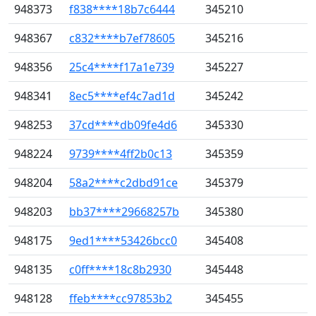
948373
f838****18b7c6444
345210
948367
c832****b7ef78605
345216
948356
25c4****f17a1e739
345227
948341
8ec5****ef4c7ad1d
345242
948253
37cd****db09fe4d6
345330
948224
9739****4ff2b0c13
345359
948204
58a2****c2dbd91ce
345379
948203
bb37****29668257b
345380
948175
9ed1****53426bcc0
345408
948135
c0ff****18c8b2930
345448
948128
ffeb****cc97853b2
345455