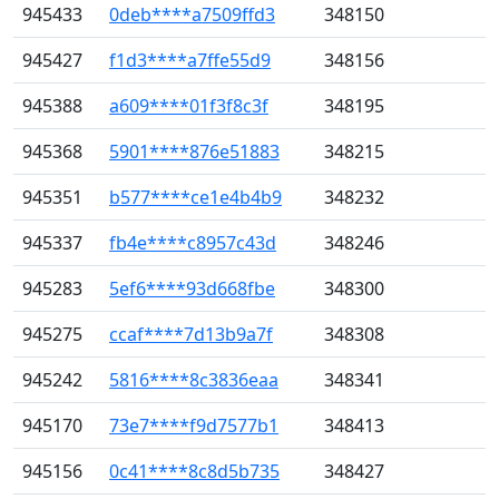
945433
0deb****a7509ffd3
348150
945427
f1d3****a7ffe55d9
348156
945388
a609****01f3f8c3f
348195
945368
5901****876e51883
348215
945351
b577****ce1e4b4b9
348232
945337
fb4e****c8957c43d
348246
945283
5ef6****93d668fbe
348300
945275
ccaf****7d13b9a7f
348308
945242
5816****8c3836eaa
348341
945170
73e7****f9d7577b1
348413
945156
0c41****8c8d5b735
348427