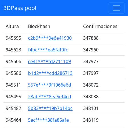
3DPass pool
Altura
Blockhash
Confirmaciones
945695
c2b9****9e6e41930
347888
945623
f4bc****ea5faf0fc
347960
945606
ce41****fd2711109
347977
945586
b1d2****cdd286713
347997
945511
557e****9f1966e6d
348072
945495
28ab****8ea5ef4cd
348088
945482
5b83****19b7b14bc
348101
945464
5acf****38fa85afe
348119