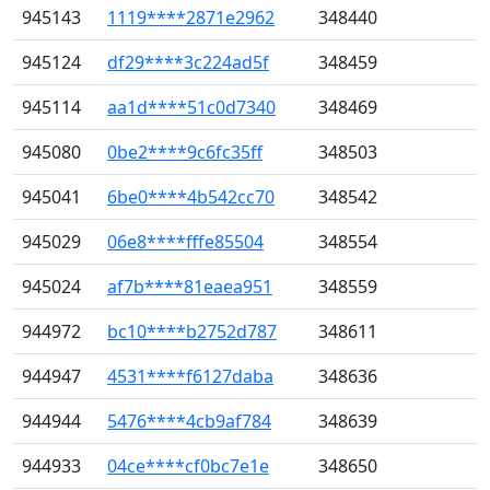
945143
1119****2871e2962
348440
945124
df29****3c224ad5f
348459
945114
aa1d****51c0d7340
348469
945080
0be2****9c6fc35ff
348503
945041
6be0****4b542cc70
348542
945029
06e8****fffe85504
348554
945024
af7b****81eaea951
348559
944972
bc10****b2752d787
348611
944947
4531****f6127daba
348636
944944
5476****4cb9af784
348639
944933
04ce****cf0bc7e1e
348650